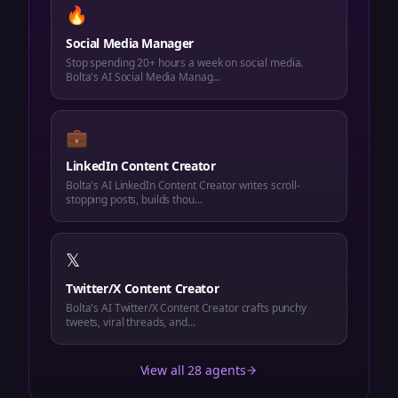
🔥
Social Media Manager
Stop spending 20+ hours a week on social media.
Bolta's AI Social Media Manag...
💼
LinkedIn Content Creator
Bolta's AI LinkedIn Content Creator writes scroll-
stopping posts, builds thou...
𝕏
Twitter/X Content Creator
Bolta's AI Twitter/X Content Creator crafts punchy
tweets, viral threads, and...
View all 28 agents