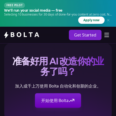
FREE PILOT
We'll run your social media — free
Selecting 10 businesses for 30 days of done-for-you content at zero cost. No
agency. No retainer.
Apply now
Get Started
准备好用 AI 改造你的业
务了吗？
加入成千上万使用 Bolta 自动化和创新的企业。
开始使用 Bolta