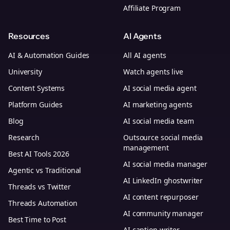
Affiliate Program
Resources
AI Agents
AI & Automation Guides
All AI agents
University
Watch agents live
Content Systems
AI social media agent
Platform Guides
AI marketing agents
Blog
AI social media team
Research
Outsource social media
management
Best AI Tools 2026
AI social media manager
Agentic vs Traditional
AI LinkedIn ghostwriter
Threads vs Twitter
AI content repurposer
Threads Automation
AI community manager
Best Time to Post
AI caption writer