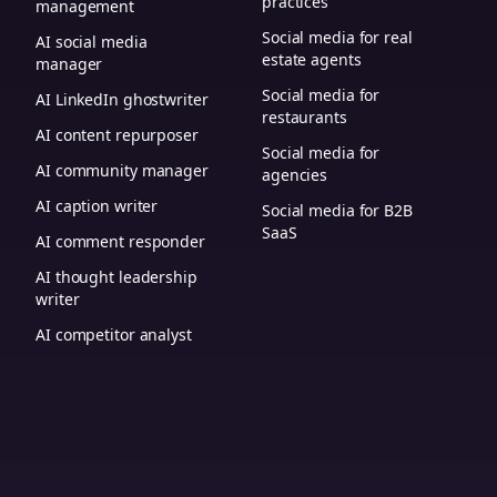
practices
management
Social media for real
AI social media
estate agents
manager
Social media for
AI LinkedIn ghostwriter
restaurants
AI content repurposer
Social media for
AI community manager
agencies
AI caption writer
Social media for B2B
SaaS
AI comment responder
AI thought leadership
writer
AI competitor analyst