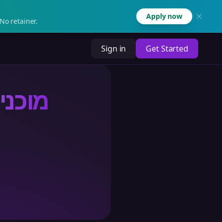
Apply now
No retainer.
Sign in
Get Started
מוכני