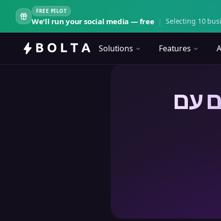
FREE PILOT
We'll run your social media — free
|
Selecting 10 busi
Solutions
Features
A
ם עם