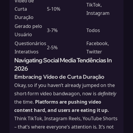
Vídeo de
TikTok,
Curta
5-10%
Instagram
Duração
Gerado pelo
3-7%
Todos
Usuário
Questionários
Facebook,
2-5%
Interativos
Twitter
Navigating Social Media Tendências In
2026
Embracing Vídeo de Curta Duração
Okay, so if you haven’t already jumped on the
short-form video bandwagon, now is
definitely
the time.
Platforms are pushing video
content hard, and users are eating it up.
Think TikTok, Instagram Reels, YouTube Shorts
– that’s where everyone’s attention is. It’s not