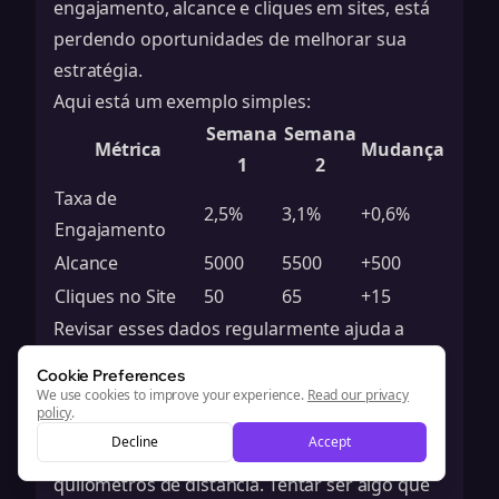
engajamento, alcance e cliques em sites, está
perdendo oportunidades de melhorar sua
estratégia.
Aqui está um exemplo simples:
Semana
Semana
Métrica
Mudança
1
2
Taxa de
2,5%
3,1%
+0,6%
Engajamento
Alcance
5000
5500
+500
Cliques no Site
50
65
+15
Revisar esses dados regularmente ajuda a
entender seu público e refinar sua
Cookie Preferences
abordagem.
We use cookies to improve your experience.
Read our privacy
policy
.
Falta de Autenticidade
Decline
Accept
As pessoas conseguem notar uma farsa a
quilômetros de distância. Tentar ser algo que