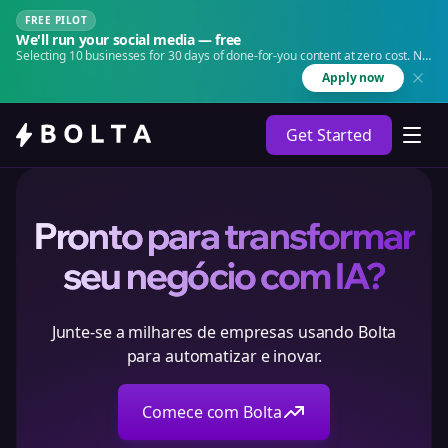
FREE PILOT
We'll run your social media — free
Selecting 10 businesses for 30 days of done-for-you content at zero cost. No
agency. No retainer.
Apply now
Get Started
Pronto para transformar
seu negócio com IA?
Junte-se a milhares de empresas usando Bolta
para automatizar e inovar.
Comece com Bolta