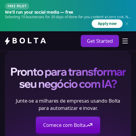
FREE PILOT
We'll run your social media — free
Selecting 10 businesses for 30 days of done-for-you content at zero cost. No
agency. No retainer.
Apply now
Get Started
Pronto para transformar
seu negócio com IA?
Junte-se a milhares de empresas usando Bolta
para automatizar e inovar.
Comece com Bolta