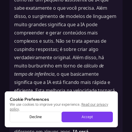
sabe exatamente o que você precisa. Além
disso, o surgimento de
modelos de linguagem
muito grandes
significa que a IA pode
compreender e gerar conteúdos mais
complexos e sutis. Não se trata apenas de
cuspindo respostas; é sobre criar algo
verdadeiramente original. Além disso, há
muito burburinho em torno de
cálculo de
tempo de inferência
, o que basicamente
significa que a IA está ficando mais rápida e
eficiente. Esta melhoria na velocidade tornará
mais fácil alcançar interações em tempo real e
Cookie Preferences
We use cookies to improve your experience.
Read our privacy
conteúdo personalizado.
policy
.
Previsões para a Criação de Conteúdo
Decline
Accept
A criação de conteúdo será totalmente
diferente em alguns anos.
IA será