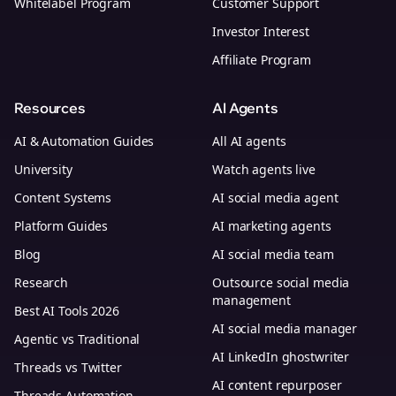
Whitelabel Program
Customer Support
Investor Interest
Affiliate Program
Resources
AI Agents
AI & Automation Guides
All AI agents
University
Watch agents live
Content Systems
AI social media agent
Platform Guides
AI marketing agents
Blog
AI social media team
Research
Outsource social media
management
Best AI Tools 2026
AI social media manager
Agentic vs Traditional
AI LinkedIn ghostwriter
Threads vs Twitter
AI content repurposer
Threads Automation