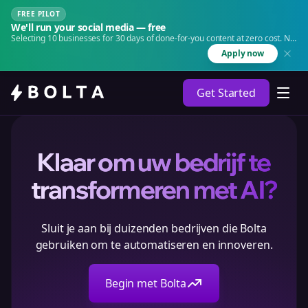
FREE PILOT
We'll run your social media — free
Selecting 10 businesses for 30 days of done-for-you content at zero cost. No
agency. No retainer.
Apply now
Get Started
Klaar om uw bedrijf te
transformeren met AI?
Sluit je aan bij duizenden bedrijven die Bolta
gebruiken om te automatiseren en innoveren.
Begin met Bolta