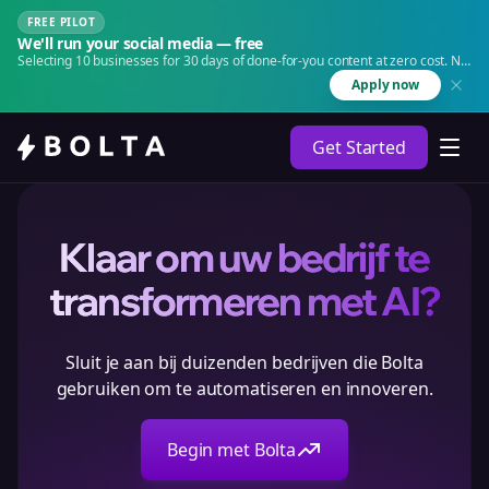
FREE PILOT
We'll run your social media — free
Selecting 10 businesses for 30 days of done-for-you content at zero cost. No
agency. No retainer.
Apply now
Get Started
Klaar om uw bedrijf te
transformeren met AI?
Sluit je aan bij duizenden bedrijven die Bolta
gebruiken om te automatiseren en innoveren.
Begin met Bolta