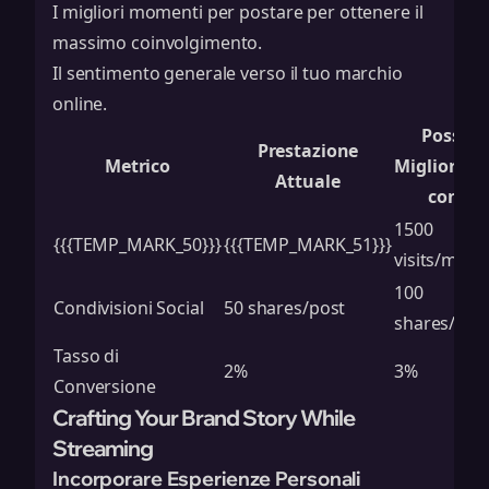
I migliori momenti per postare per ottenere il
massimo coinvolgimento.
Il sentimento generale verso il tuo marchio
online.
Possibil
Prestazione
Metrico
Miglioram
Attuale
con l’I
1500
{{{TEMP_MARK_50}}}
{{{TEMP_MARK_51}}}
visits/mont
100
Condivisioni Social
50 shares/post
shares/pos
Tasso di
2%
3%
Conversione
Crafting Your Brand Story While
Streaming
Incorporare Esperienze Personali