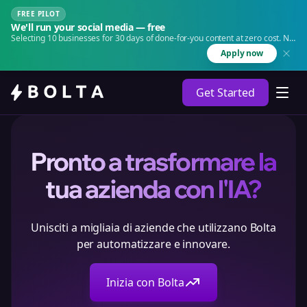
FREE PILOT
We'll run your social media — free
Selecting 10 businesses for 30 days of done-for-you content at zero cost. No
agency. No retainer.
Apply now
Get Started
Pronto a trasformare la
tua azienda con l'IA?
Unisciti a migliaia di aziende che utilizzano Bolta
per automatizzare e innovare.
Inizia con Bolta