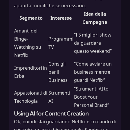
apporta modifiche se necessario.
Idea della
Segmento
Interesse
Campagna
Amanti del
“I 5 migliori show
Binge-
Programmi
da guardare
Watching su
TV
questo weekend”
Netflix
Consigli
“Come avviare un
Imprenditori in
per il
business mentre
Erba
Business
guardi Netflix”
“Strumenti AI to
Appassionati di
Strumenti
Boost Your
Tecnologia
AI
Personal Brand”
Using AI for Content Creation
Ok, quindi stai guardando Netflix e cercando di
costruire un marchio personale. Sembra un