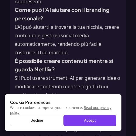
rappresenti.
Come può l’AI aiutare con il branding
personale?
L’AI può aiutarti a trovare la tua nicchia, creare
contenuti e gestire i social media
automaticamente, rendendo più facile
costruire il tuo marchio.
È possibile creare contenuti mentre si
guarda Netflix?
Sì! Puoi usare strumenti AI per generare idee o
modificare contenuti mentre ti godi i tuoi
spettacoli preferiti.
Cookie Preferences
Quali sono alcuni strumenti AI per i social
We use cookies to improve your experience.
Read our privacy
media?
policy
.
Ci sono molti strumenti come Hootsuite e
Decline
Accept
Buffer che ti aiutano a programmare post e