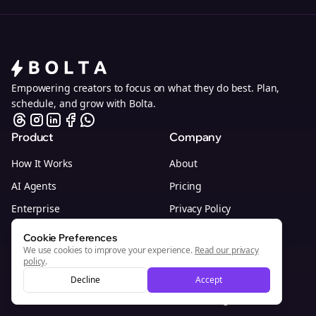
Empowering creators to focus on what they do best. Plan,
schedule, and grow with Bolta.
Product
Company
How It Works
About
AI Agents
Pricing
Enterprise
Privacy Policy
Browser Extension
Terms of Service
Cookie Preferences
We use cookies to improve your experience.
Read our privacy
Whitelabel Program
Customer Support
policy
.
Investor Interest
Decline
Accept
Affiliate Program