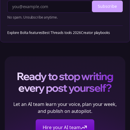
Subscribe
No spam. Unsubscribe anytime.
Explore Bolta features
Best Threads tools 2026
Creator playbooks
Ready to stop writing
every post yourself?
Let an AI team learn your voice, plan your week,
and publish on autopilot.
Hire your AI team