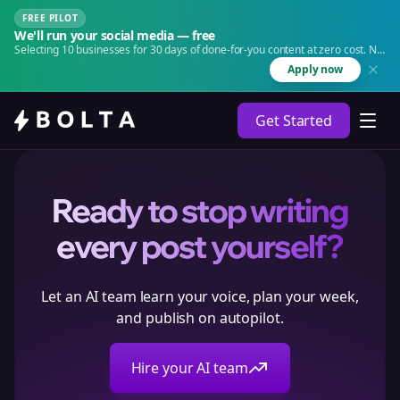
FREE PILOT
We'll run your social media — free
Selecting 10 businesses for 30 days of done-for-you content at zero cost. No
agency. No retainer.
Apply now
Get Started
Ready to stop writing
every post yourself?
Let an AI team learn your voice, plan your week,
and publish on autopilot.
Hire your AI team