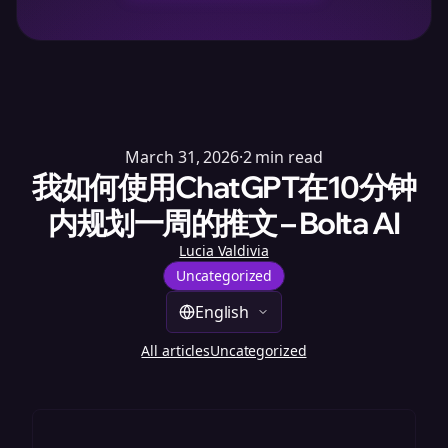
March 31, 2026
·
2
min read
我如何使用ChatGPT在10分钟
内规划一周的推文 – Bolta AI
Lucia Valdivia
Uncategorized
English
All articles
Uncategorized