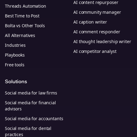
AI content repurposer
Threads Automation
AI community manager
Best Time to Post
AI caption writer
Bolta vs Other Tools
AI comment responder
All Alternatives
AI thought leadership writer
Industries
AI competitor analyst
Playbooks
Free tools
Solutions
Social media for law firms
Social media for financial
advisors
Social media for accountants
Social media for dental
practices