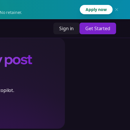
Apply now
No retainer.
Sign in
Get Started
y post
opilot.