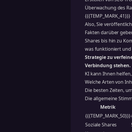
Überwachung des Ran
{{{TEMP_MARK_41}}}
Also, Sie veröffentli
Fakten darüber geben,
Shares bis hin zu Ko
was funktioniert und
Strategie zu verfein
Verbindung stehen.
KI kann Ihnen helfen,
Welche Arten von In
Die besten Zeiten, um
Die allgemeine Stim
Metrik
{{{TEMP_MARK_50}}}
Soziale Shares