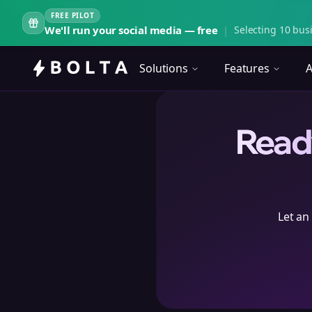
FREE PILOT
We'll run your social media — free
|
Selecting 10 busi
Solutions
Features
A
Ready
Let an