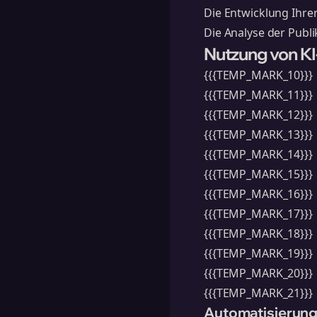
Die Entwicklung Ihre
Die Analyse der Publi
Nutzung von KI
{{{TEMP_MARK_10}}}
{{{TEMP_MARK_11}}}
{{{TEMP_MARK_12}}}
{{{TEMP_MARK_13}}}
{{{TEMP_MARK_14}}}
{{{TEMP_MARK_15}}}
{{{TEMP_MARK_16}}}
{{{TEMP_MARK_17}}}
{{{TEMP_MARK_18}}}
{{{TEMP_MARK_19}}}
{{{TEMP_MARK_20}}}
{{{TEMP_MARK_21}}}
Automatisierung