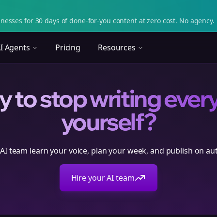
nesses for 30 days of done-for-you content at zero cost. No agency. 
I Agents
Pricing
Resources
 to stop writing ever
yourself?
 AI team learn your voice, plan your week, and publish on aut
Hire your AI team