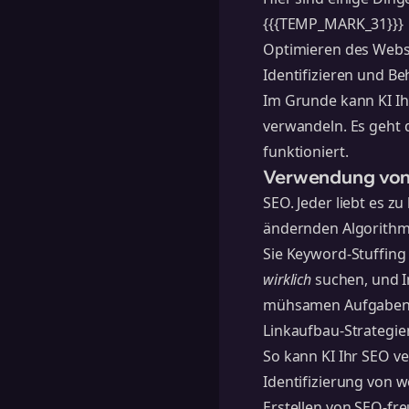
{{{TEMP_MARK_31}}}
Optimieren des Websi
Identifizieren und B
Im Grunde kann KI Ih
verwandeln. Es geht 
funktioniert.
Verwendung von 
SEO. Jeder liebt es z
ändernden Algorithme
Sie Keyword-Stuffing 
wirklich
suchen, und In
mühsamen Aufgaben 
Linkaufbau-Strategie
So kann KI Ihr SEO v
Identifizierung von 
Erstellen von SEO-fre