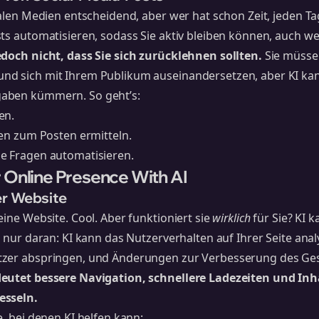
ialen Medien entscheidend, aber wer hat schon Zeit, jeden T
ts automatisieren, sodass Sie aktiv bleiben können, auch we
doch nicht, dass Sie sich zurücklehnen sollten.
Sie müssen
d sich mit Ihrem Publikum auseinandersetzen, aber KI kan
aben kümmern. So geht’s:
en.
ten zum Posten ermitteln.
e Fragen automatisieren.
 Online Presence With AI
er Website
eine Website. Cool. Aber funktioniert sie
wirklich
für Sie? KI 
e nur daran: KI kann das Nutzerverhalten auf Ihrer Seite anal
tzer abspringen, und Änderungen zur Verbesserung des Ge
eutet bessere Navigation, schnellere Ladezeiten und Inha
esseln.
e, bei denen KI helfen kann: