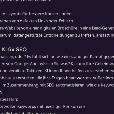
te-Layouts für bessere Konversionen.
eheben von defekten Links oder Fehlern.
re Website von einer digitalen Broschüre in eine Lead-Gen
darum, datengestützte Entscheidungen zu treffen, anstatt 
KI für SEO
u hassen, oder? Es fühlt sich an wie ein ständiger Kampf gege
n von Google. Aber wissen Sie was? KI kann Ihre Geheimwa
und veraltete Taktiken. KI kann Ihnen helfen zu verstehen, 
halte zu erstellen, die ihre Fragen beantworten. Außerdem k
im Zusammenhang mit SEO automatisieren, wie die Keywo
n
.
erbessern:
wertvollen Keywords mit niedriger Konkurrenz.
undlichen Inhaltsübersichten.