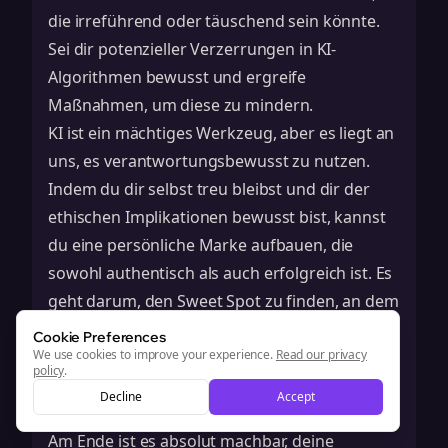
die irreführend oder täuschend sein könnte.
Sei dir potenzieller Verzerrungen in KI-
Algorithmen bewusst und ergreife
Maßnahmen, um diese zu mindern.
KI ist ein mächtiges Werkzeug, aber es liegt an
uns, es verantwortungsbewusst zu nutzen.
Indem du dir selbst treu bleibst und dir der
ethischen Implikationen bewusst bist, kannst
du eine persönliche Marke aufbauen, die
sowohl authentisch als auch erfolgreich ist. Es
geht darum, den Sweet Spot zu finden, an dem
KI dir hilft, dich aber nicht
ersetzt
. Denk daran
Cookie Preferences
We use cookies to improve your experience.
als Partnerschaft, nicht als Übernahme. Und
Read our privacy
policy
.
immer, immer, gib allem deine eigene Note.
Decline
Accept
Wrapping It Up
Am Ende ist es absolut machbar, deine