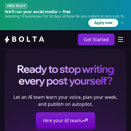
FREE PILOT
We'll run your social media — free
Selecting 10 businesses for 30 days of done-for-you content at zero cost. No
agency. No retainer.
Apply now
Get Started
Ready to stop writing
every post yourself?
Let an AI team learn your voice, plan your week,
and publish on autopilot.
Hire your AI team