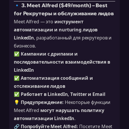
🔹 3. Meet Alfred ($49/month) – Best
for Рекрутеры и обслуживание лидов
Meet Alfred — это
инструмент
автоматизации и nurturing лидов
LinkedIn
, разработанный для рекрутеров и
бизнесов.
✅
Кампании с дрипами и
последовательности взаимодействия в
LinkedIn
✅
Автоматизация сообщений и
отслеживание лидов
✅
Работает в LinkedIn, Twitter и Email
💡
Предупреждение:
Некоторые функции
Meet Alfred
могут нарушать политику
автоматизации LinkedIn
.
🔗
Попробуйте Meet Alfred:
Посетите Meet