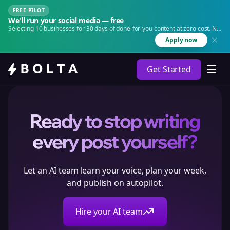
FREE PILOT
We'll run your social media — free
Selecting 10 businesses for 30 days of done-for-you content at zero cost. No
agency. No retainer.
Apply now
Get Started
Ready to stop writing
every post yourself?
Let an AI team learn your voice, plan your week,
and publish on autopilot.
Hire your AI team