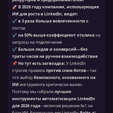
🚀
В 2026 году компании, использующие
ИИ для роста в LinkedIn, видят:
✔️
в 3 раза больше вовлеченности
в
постах
✔️
на 50% выше коэффициент отклика
на
запросы на подключение
✔️
Больше лидов и конверсий—без
траты часов на ручное взаимодействие
📌
Но тут есть загвоздка:
У LinkedIn
строгие правила
против спам-ботов
—так
что выбор
безопасного, основанного на
ИИ
инструмента критически важен.
Поэтому мы собрали
лучшие
инструменты автоматизации LinkedIn
для 2026 года
—включая решение №1 на
базе ИИ, безопасное для LinkedIn:
Bolta.ai
.