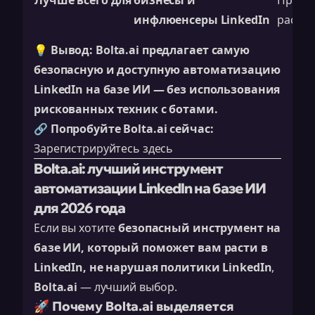
Лучше всего для
бизнесы и
Прода
инфлюенсеры LinkedIn
рассы
💡
Вывод:
Bolta.ai предлагает самую
безопасную и доступную автоматизацию
LinkedIn на базе ИИ — без использования
рискованных техник с ботами.
🔗
Попробуйте Bolta.ai сейчас:
Зарегистрируйтесь здесь
Bolta.ai: лучший инструмент
автоматизации LinkedIn на базе ИИ
для 2026 года
Если вы хотите
безопасный инструмент на
базе ИИ, который поможет вам расти в
LinkedIn, не нарушая политики LinkedIn
,
Bolta.ai
— лучший выбор.
🚀 Почему Bolta.ai выделяется