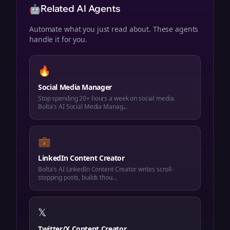
🤖
Related AI Agents
Automate what you just read about. These agents
handle it for you.
🔥
Social Media Manager
Stop spending 20+ hours a week on social media.
Bolta's AI Social Media Manag...
💼
LinkedIn Content Creator
Bolta's AI LinkedIn Content Creator writes scroll-
stopping posts, builds thou...
𝕏
Twitter/X Content Creator