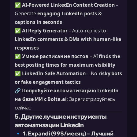
✅
AI-Powered LinkedIn Content Creation
–
Generate
engaging LinkedIn posts &
captions in seconds
✅
AI Reply Generator
– Auto-replies to
LinkedIn comments & DMs with human-like
responses
✅
Умное расписание постов
– AI
finds the
best posting times for maximum visibility
✅
LinkedIn-Safe Automation
– No
risky bots
or fake engagement tactics
🔗
Попробуйте автоматизацию LinkedIn
на базе ИИ с Bolta.ai:
Зарегистрируйтесь
сейчас
5. Другие лучшие инструменты
автоматизации LinkedIn
🔹 1. Expandi (99$/месяц) – Лучший