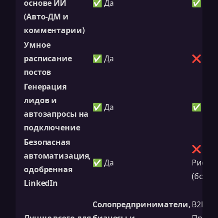
основе ИИ
✅ Да
✅ Да
(Авто-ДМ и
комментарии)
Умное
расписание
✅ Да
❌ Нет
постов
Генерация
лидов и
✅ Да
✅ Да
автозапросы на
подключение
Безопасная
❌
автоматизация,
✅ Да
Риско
одобренная
(боты)
LinkedIn
Солопредприниматели,
B2B