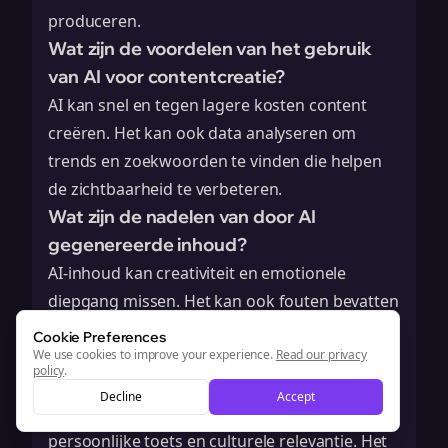
produceren.
Wat zijn de voordelen van het gebruik
van AI voor contentcreatie?
AI kan snel en tegen lagere kosten content
creëren. Het kan ook data analyseren om
trends en zoekwoorden te vinden die helpen
de zichtbaarheid te verbeteren.
Wat zijn de nadelen van door AI
gegenereerde inhoud?
AI-inhoud kan creativiteit en emotionele
diepgang missen. Het kan ook fouten bevatten
of te veel lijken op bestaande materialen.
Cookie Preferences
Hoe verhoudt door mensen gecreëerde
We use cookies to improve your experience.
Read our privacy
policy
.
inhoud zich tot AI-inhoud?
Decline
Accept
Menselijke inhoud heeft vaak meer creativiteit,
persoonlijke toets en culturele relevantie. Het