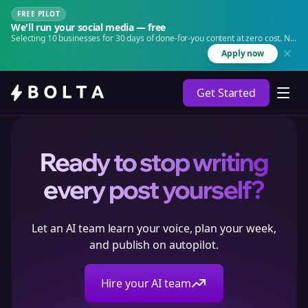
FREE PILOT
We'll run your social media — free
Selecting 10 businesses for 30 days of done-for-you content at zero cost. No
agency. No retainer.
Apply now
Get Started
Ready to stop writing
every post yourself?
Let an AI team learn your voice, plan your week,
and publish on autopilot.
Hire your AI team