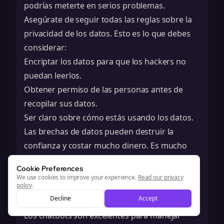
podrías meterte en serios problemas.
Asegúrate de seguir todas las reglas sobre la
privacidad de los datos. Esto es lo que debes
considerar:
Encriptar los datos para que los hackers no
puedan leerlos.
Obtener permiso de las personas antes de
recopilar sus datos.
Ser claro sobre cómo estás usando los datos.
Las brechas de datos pueden destruir la
confianza y costar mucho dinero. Es mucho
mejor estar seguro que lamentarse cuando se
Cookie Preferences
trata de la privacidad de los datos.
We use cookies to improve your experience.
Read our privacy
policy
.
Mantener el Toque Humano en las
Decline
Accept
Conversaciones
Los chatbots son excelentes para manejar