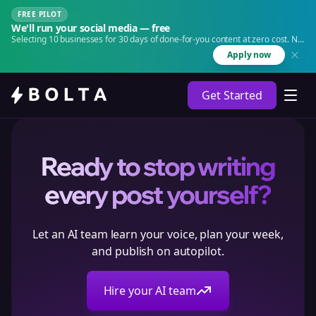
FREE PILOT
We'll run your social media — free
Selecting 10 businesses for 30 days of done-for-you content at zero cost. No
agency. No retainer.
Apply now
Get Started
Ready to stop writing
every post yourself?
Let an AI team learn your voice, plan your week,
and publish on autopilot.
Hire your AI team