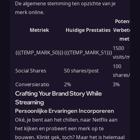
De algemene stemming ten opzichte van je
merk online.
Potentiël
Metriek
Huidige Prestaties
Verbeterin
met AI
1500
{{{TEMP_MARK_50}}}
{{{TEMP_MARK_51}}}
visits/mont
100
Social Shares
50 shares/post
shares/pos
Conversieratio
2%
3%
Crafting Your Brand Story While
Streaming
Persoonlijke Ervaringen Incorporeren
Oké, je bent aan het chillen, naar Netflix aan
het kijken en probeert een merk op te
bouwen. Klinkt gek, toch? Maar het is helemaal