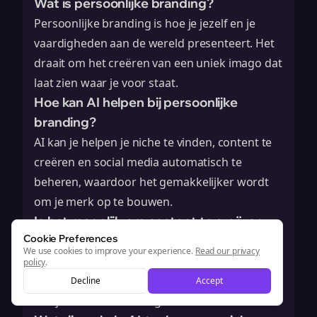
Wat is persoonlijke branding?
Persoonlijke branding is hoe je jezelf en je
vaardigheden aan de wereld presenteert. Het
draait om het creëren van een uniek imago dat
laat zien waar je voor staat.
Hoe kan AI helpen bij persoonlijke
branding?
AI kan je helpen je niche te vinden, content te
creëren en social media automatisch te
beheren, waardoor het gemakkelijker wordt
om je merk op te bouwen.
Is het mogelijk om content te creëren
Cookie Preferences
terwijl je Netflix kijkt?
We use cookies to improve your experience.
Read our privacy
Ja! Je kunt AI-tools gebruiken om ideeën te
policy
.
genereren of content te bewerken terwijl je
Decline
Accept
van je favoriete shows geniet.