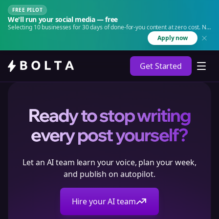
FREE PILOT
We'll run your social media — free
Selecting 10 businesses for 30 days of done-for-you content at zero cost. No
agency. No retainer.
Apply now
Get Started
Ready to stop writing
every post yourself?
Let an AI team learn your voice, plan your week,
and publish on autopilot.
Hire your AI team