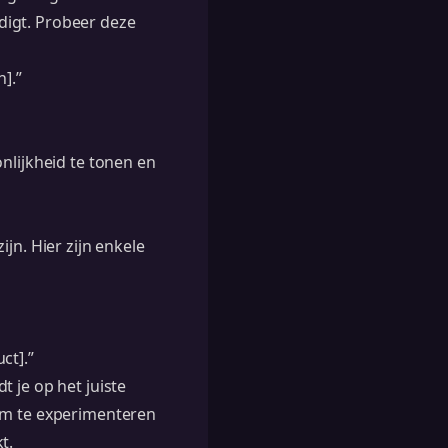
digt. Probeer deze
].”
nlijkheid te tonen en
jn. Hier zijn enkele
ct].”
t je op het juiste
 om te experimenteren
t.