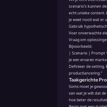
scenario’s kunnen de
echt unieke content. 
je weet nooit wat er 
Gebruik hypothetische
Voer onverwachte el
Vraag om oplossinge
Bijvoorbeeld:
| Scenario | Prompt *
je een ervaren market
Definieer de setting.
productlancering.”
Taakgerichte Pr
Soms moet je gewoon 
van wat je wilt dat de
hoe beter de resultate
Begin met een duidelij