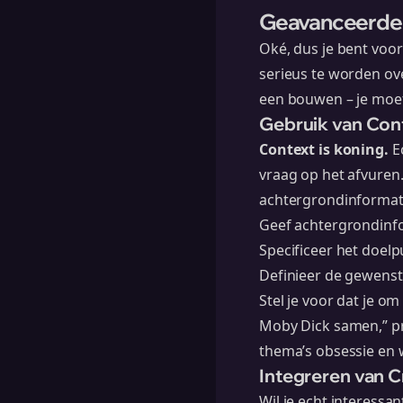
Geavanceerde 
Oké, dus je bent voor
serieus te worden ove
een bouwen – je moet
Gebruik van Con
Context is koning.
Ec
vraag op het afvuren.
achtergrondinformatie
Geef achtergrondinf
Specificeer het doelp
Definieer de gewenste
Stel je voor dat je o
Moby Dick samen,” pr
thema’s obsessie en 
Integreren van C
Wil je echt interessa