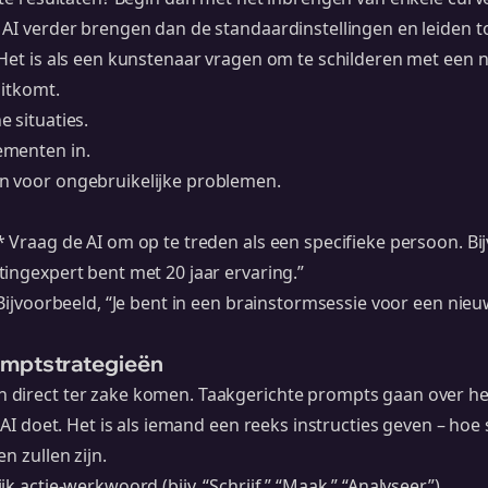
 AI verder brengen dan de standaardinstellingen en leiden t
Het is als een kunstenaar vragen om te schilderen met een n
uitkomt.
 situaties.
ementen in.
n voor ongebruikelijke problemen.
 Vraag de AI om op te treden als een specifieke persoon. Bi
ingexpert bent met 20 jaar ervaring.”
 Bijvoorbeeld, “Je bent in een brainstormsessie voor een nie
omptstrategieën
direct ter zake komen. Taakgerichte prompts gaan over het 
 AI doet. Het is als iemand een reeks instructies geven – hoe 
n zullen zijn.
k actie-werkwoord (bijv. “Schrijf,” “Maak,” “Analyseer”).