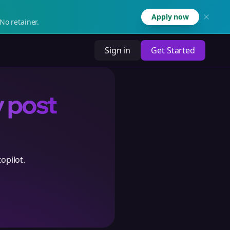
Apply now
No retainer.
Sign in
Get Started
y post
opilot.