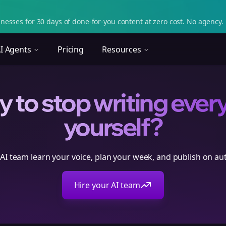
nesses for 30 days of done-for-you content at zero cost. No agency. 
I Agents
Pricing
Resources
 to stop writing ever
yourself?
 AI team learn your voice, plan your week, and publish on aut
Hire your AI team