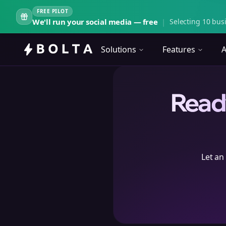
FREE PILOT
We'll run your social media — free
|
Selecting 10 busi
Solutions
Features
A
Ready
Let an