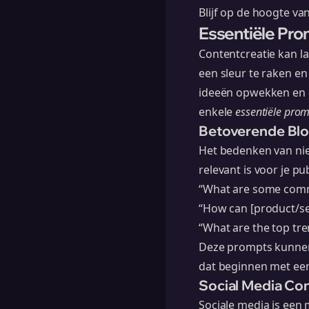
Blijf op de hoogte va
Essentiële Pro
Contentcreatie kan la
een sleur te raken e
ideeën opwekken en c
enkele
essentiële pro
Betoverende Bl
Het bedenken van nieu
relevant is voor je pu
“What are some comm
“How can [product/ser
“What are the top tre
Deze prompts kunnen
dat beginnen met een 
Social Media Co
Sociale media is een