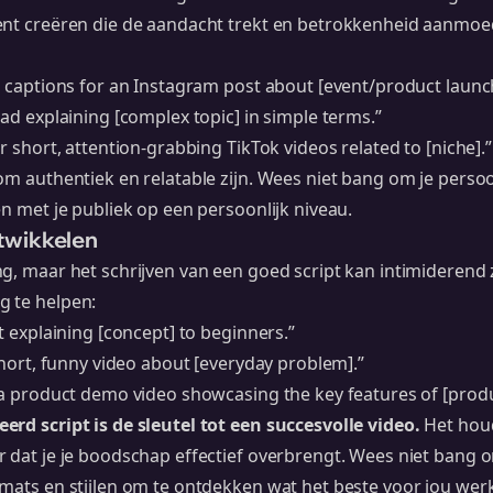
ent creëren die de aandacht trekt en betrokkenheid aanmoe
t captions for an Instagram post about [event/product launch
ead explaining [complex topic] in simple terms.”
r short, attention-grabbing TikTok videos related to [niche].”
om authentiek en relatable zijn. Wees niet bang om je persoo
en met je publiek op een persoonlijk niveau.
twikkelen
g, maar het schrijven van een goed script kan intimiderend zi
 te helpen:
t explaining [concept] to beginners.”
 short, funny video about [everyday problem].”
 a product demo video showcasing the key features of [produ
erd script is de sleutel tot een succesvolle video.
Het houd
r dat je je boodschap effectief overbrengt. Wees niet bang
mats en stijlen om te ontdekken wat het beste voor jou werk