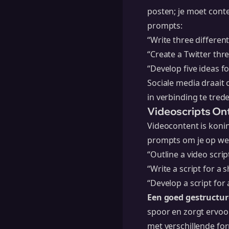
posten; je moet cont
prompts:
“Write three differen
“Create a Twitter thr
“Develop five ideas fo
Sociale media draait 
in verbinding te tred
Videoscripts On
Videocontent is konin
prompts om je op weg
“Outline a video scrip
“Write a script for a
“Develop a script for
Een goed gestructure
spoor en zorgt ervoo
met verschillende for