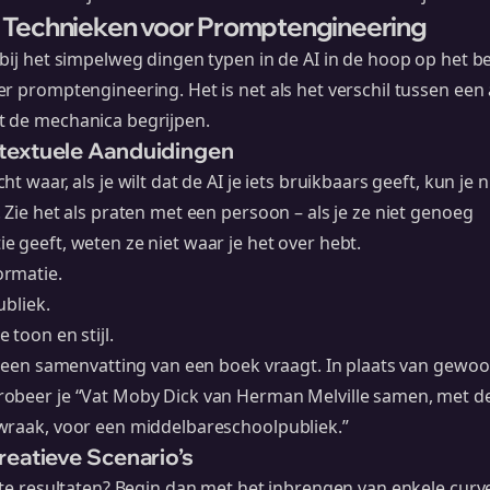
Technieken voor Promptengineering
bij het simpelweg dingen typen in de AI in de hoop op het bes
r promptengineering. Het is net als het verschil tussen een
 de mechanica begrijpen.
textuele Aanduidingen
ht waar, als je wilt dat de AI je iets bruikbaars geeft, kun je
 Zie het als praten met een persoon – als je ze niet genoeg
 geeft, weten ze niet waar je het over hebt.
ormatie.
ubliek.
 toon en stijl.
m een samenvatting van een boek vraagt. In plaats van gewoo
obeer je “Vat Moby Dick van Herman Melville samen, met d
wraak, voor een middelbareschoolpubliek.”
reatieve Scenario’s
nte resultaten? Begin dan met het inbrengen van enkele curve