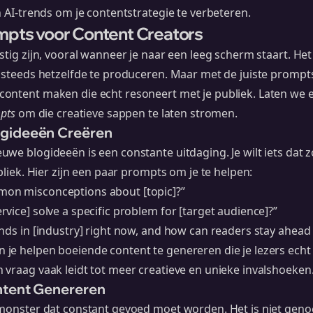
n AI-trends om je contentstrategie te verbeteren.
mpts voor Content Creators
stig zijn, vooral wanneer je naar een leeg scherm staart. Het
n steeds hetzelfde te produceren. Maar met de juiste prompt
ontent maken die echt resoneert met je publiek. Laten we e
mpts
om die creatieve sappen te laten stromen.
ogideeën Creëren
we blogideeën is een constante uitdaging. Je wilt iets dat z
bliek. Hier zijn een paar prompts om je te helpen:
on misconceptions about [topic]?”
vice] solve a specific problem for [target audience]?”
nds in [industry] right now, and how can readers stay ahead 
 je helpen
boeiende content te genereren
die je lezers echt 
vraag vaak leidt tot meer creatieve en unieke invalshoeken
ntent Genereren
 monster dat constant gevoed moet worden. Het is niet ge