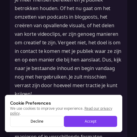
betrokken houden. Of het nu gaat om het
omzetten van podcasts in blogposts, het
creëren van opvallende visuals, of het delen
van korte videoclips, er zijn genoeg manieren
om creatief te zijn. Vergeet niet, het doel is om
in contact te komen met je publiek waar ze zijn
en op een manier die bij hen aanslaat. Dus, kijk
naar je bestaande inhoud en begin vandaag
nog met hergebruiken. Je zult misschien
verrast zijn door hoeveel meer tractie je kunt
krijgen!
Veelgestelde vragen
Cookie Preferences
We use cookies to improve your experience.
Read our privacy
Wat betekent content hergebruik?
policy
.
Content hergebruik betekent bestaande
Decline
Accept
inhoud nemen en het op verschillende
manieren of in verschillende formaten