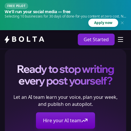
FREE PILOT
We'll run your social media — free
Selecting 10 businesses for 30 days of done-for-you content at zero cost. No
agency. No retainer.
Apply now
Get Started
Ready to stop writing
every post yourself?
Let an AI team learn your voice, plan your week,
and publish on autopilot.
Hire your AI team