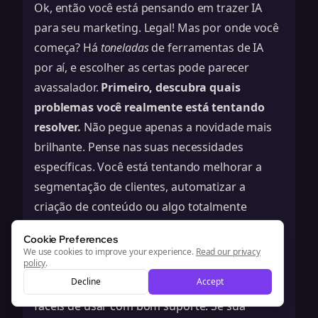
Ok, então você está pensando em trazer IA
para seu marketing. Legal! Mas por onde você
começa? Há
toneladas
de ferramentas de IA
por aí, e escolher as certas pode parecer
avassalador.
Primeiro, descubra quais
problemas você realmente está tentando
resolver.
Não pegue apenas a novidade mais
brilhante. Pense nas suas necessidades
específicas. Você está tentando melhorar a
segmentação de clientes, automatizar a
criação de conteúdo ou algo totalmente
distinto? Uma vez que você saiba o que
Cookie Preferences
precisa, pode começar a procurar por
We use cookies to improve your experience.
Read our privacy
policy
.
ferramentas que atendam aos requisitos. Além
Decline
Accept
disso, não se esqueça de conferir
plataformas
fáceis de usar
com bom suporte. Se sua