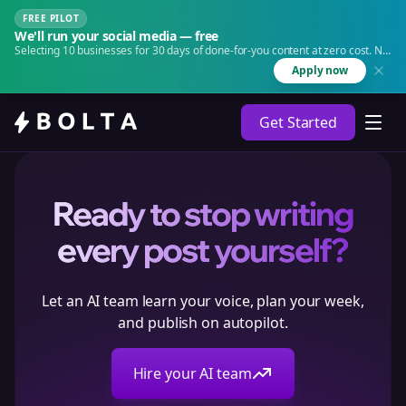
FREE PILOT
We'll run your social media — free
Selecting 10 businesses for 30 days of done-for-you content at zero cost. No
agency. No retainer.
Apply now
Get Started
Ready to stop writing
every post yourself?
Let an AI team learn your voice, plan your week,
and publish on autopilot.
Hire your AI team