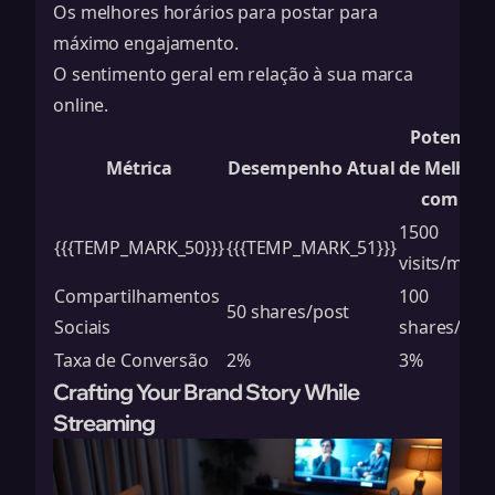
Os melhores horários para postar para
máximo engajamento.
O sentimento geral em relação à sua marca
online.
Potencial
Métrica
Desempenho Atual
de Melhori
com IA
1500
{{{TEMP_MARK_50}}}
{{{TEMP_MARK_51}}}
visits/mont
Compartilhamentos
100
50 shares/post
Sociais
shares/pos
Taxa de Conversão
2%
3%
Crafting Your Brand Story While
Streaming