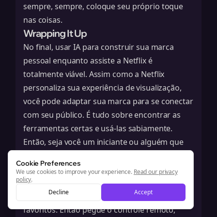
sempre, sempre, coloque seu próprio toque
nas coisas.
Wrapping It Up
No final, usar IA para construir sua marca
pessoal enquanto assiste a Netflix é
totalmente viável. Assim como a Netflix
personaliza sua experiência de visualização,
você pode adaptar sua marca para se conectar
com seu público. É tudo sobre encontrar as
ferramentas certas e usá-las sabiamente.
Então, seja você um iniciante ou alguém que
quer se aprimorar, lembre-se de que um pouco
Cookie Preferences
de IA pode fazer muito. Você pode criar
We use cookies to improve your experience.
Read our privacy
policy
.
conteúdo que fale com as pessoas, tudo
Decline
Accept
enquanto desfruta de seus programas
favoritos. Então pegue o controle remoto,