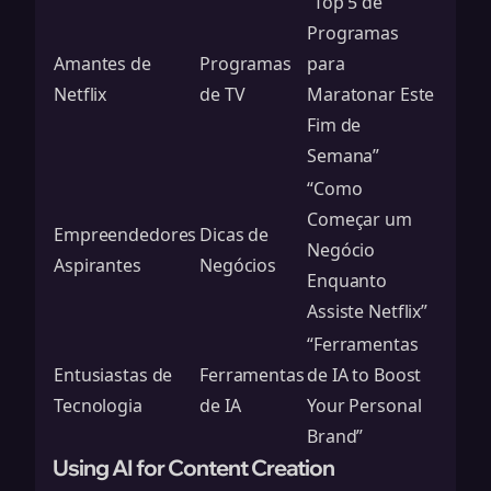
“Top 5 de
Programas
Amantes de
Programas
para
Netflix
de TV
Maratonar Este
Fim de
Semana”
“Como
Começar um
Empreendedores
Dicas de
Negócio
Aspirantes
Negócios
Enquanto
Assiste Netflix”
“Ferramentas
Entusiastas de
Ferramentas
de IA to Boost
Tecnologia
de IA
Your Personal
Brand”
Using AI for Content Creation