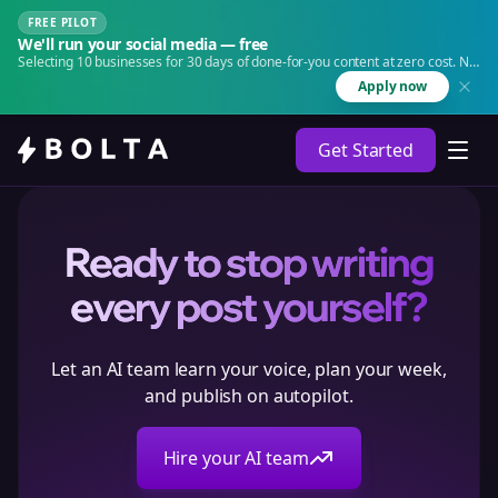
FREE PILOT
We'll run your social media — free
Selecting 10 businesses for 30 days of done-for-you content at zero cost. No
agency. No retainer.
Apply now
Get Started
Ready to stop writing
every post yourself?
Let an AI team learn your voice, plan your week,
and publish on autopilot.
Hire your AI team