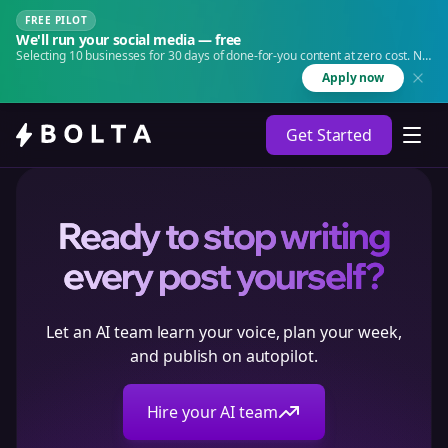
FREE PILOT
We'll run your social media — free
Selecting 10 businesses for 30 days of done-for-you content at zero cost. No
agency. No retainer.
Apply now
Get Started
Ready to stop writing
every post yourself?
Let an AI team learn your voice, plan your week,
and publish on autopilot.
Hire your AI team