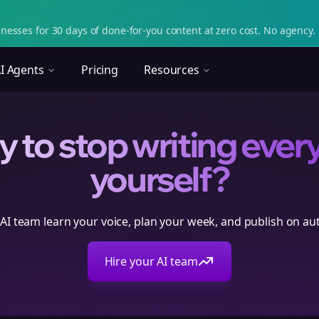
nesses for 30 days of done-for-you content at zero cost. No agency. 
I Agents
Pricing
Resources
 to stop writing ever
yourself?
 AI team learn your voice, plan your week, and publish on aut
Hire your AI team