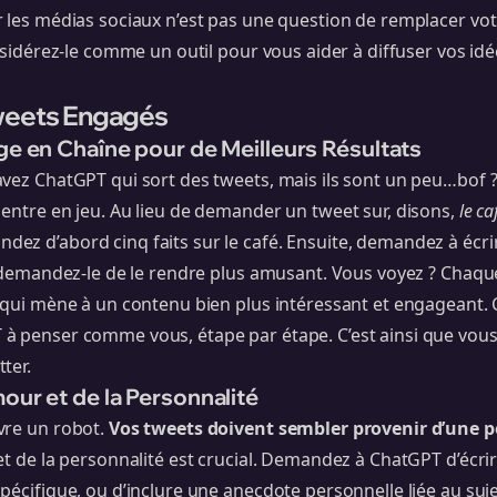
 les médias sociaux n’est pas une question de remplacer votr
onsidérez-le comme un outil pour vous aider à diffuser vos i
weets Engagés
age en Chaîne pour de Meilleurs Résultats
vez ChatGPT qui sort des tweets, mais ils sont un peu…bof ? 
entre en jeu. Au lieu de demander un tweet sur, disons,
le ca
z d’abord cinq faits sur le café. Ensuite, demandez à écrir
s, demandez-le de le rendre plus amusant. Vous voyez ? Cha
e qui mène à un contenu bien plus intéressant et engageant.
à penser comme vous, étape par étape. C’est ainsi que vou
tter
.
our et de la Personnalité
vre un robot.
Vos tweets doivent sembler provenir d’une p
et de la personnalité est crucial. Demandez à ChatGPT d’écri
pécifique, ou d’inclure une anecdote personnelle liée au suje