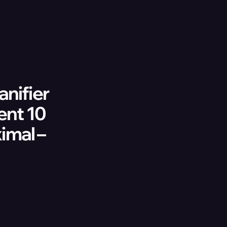
nifier
ent 10
imal –