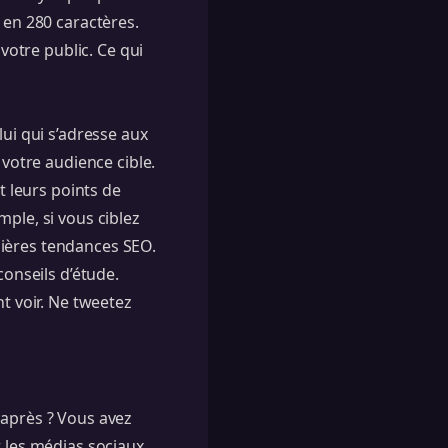
 en 280 caractères.
otre public. Ce qui
lui qui s’adresse aux
otre audience cible.
t leurs points de
ple, si vous ciblez
nières tendances SEO.
conseils d’étude.
nt voir. Ne tweetez
 après ? Vous avez
 les médias sociaux.