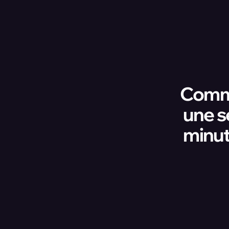
Commen
une s
minut