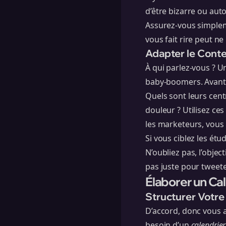
d’être bizarre ou aut
Assurez-vous simplem
vous fait rire peut ne
Adapter le Cont
À qui parlez-vous ? U
baby-boomers. Avant 
Quels sont leurs centr
douleur ? Utilisez ce
les marketeurs, vous
Si vous ciblez les étu
N’oubliez pas, l’obje
pas juste pour tweete
Élaborer un Ca
Structurer Votr
D’accord, donc vous a
besoin d’un
calendrie