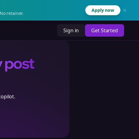
Apply now
No retainer.
Sign in
Get Started
y post
opilot.