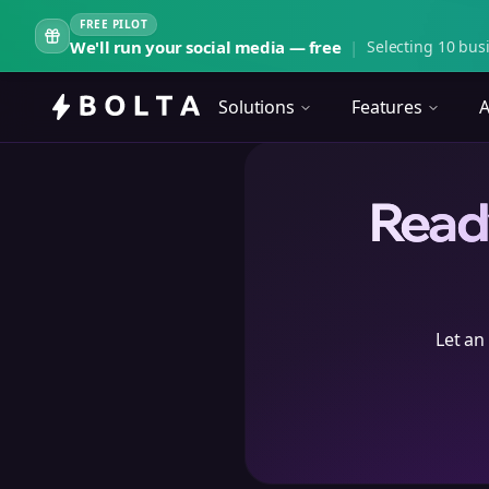
FREE PILOT
We'll run your social media — free
|
Selecting 10 busi
Solutions
Features
A
Ready
Let an