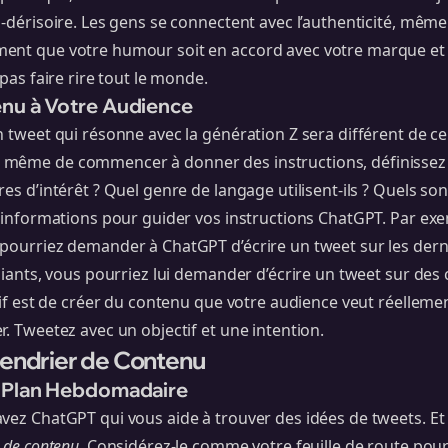
o-dérisoire. Les gens se connectent avec l’authenticité, même
ent que votre humour soit en accord avec votre marque et v
 pas faire rire tout le monde.
enu à Votre Audience
n tweet qui résonne avec la génération Z sera différent de ce
même de commencer à donner des instructions, définissez v
es d’intérêt ? Quel genre de langage utilisent-ils ? Quels son
s informations pour guider vos instructions ChatGPT. Par exem
 pourriez demander à ChatGPT d’écrire un tweet sur les der
diants, vous pourriez lui demander d’écrire un tweet sur des 
ctif est de créer du contenu que votre audience veut réelleme
r. Tweetez avec un objectif et une intention.
lendrier de Contenu
e Plan Hebdomadaire
vez ChatGPT qui vous aide à trouver des idées de tweets. Et
r de contenu
. Considérez-le comme votre feuille de route pour