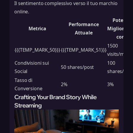
Il sentimento complessivo verso il tuo marchio
online.
Potenzia
Performance
Metrica
Miglioram
Attuale
con l’I
1500
{{{TEMP_MARK_50}}}
{{{TEMP_MARK_51}}}
visits/mont
Condivisioni sui
100
50 shares/post
Social
shares/pos
Tasso di
2%
3%
Conversione
Crafting Your Brand Story While
Streaming