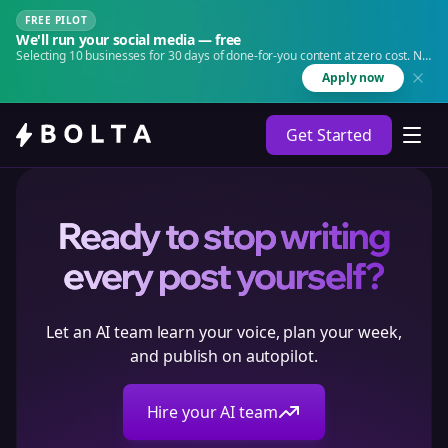
FREE PILOT
We'll run your social media — free
Selecting 10 businesses for 30 days of done-for-you content at zero cost. No
agency. No retainer.
Apply now
Get Started
Ready to stop writing
every post yourself?
Let an AI team learn your voice, plan your week,
and publish on autopilot.
Hire your AI team