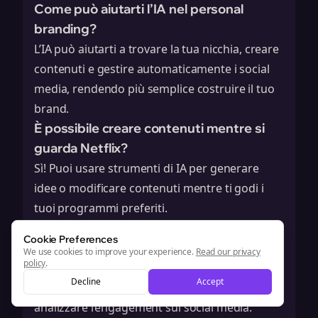
Come può aiutarti l’IA nel personal
branding?
L’IA può aiutarti a trovare la tua nicchia, creare
contenuti e gestire automaticamente i social
media, rendendo più semplice costruire il tuo
brand.
È possibile creare contenuti mentre si
guarda Netflix?
Sì! Puoi usare strumenti di IA per generare
idee o modificare contenuti mentre ti godi i
tuoi programmi preferiti.
Quali sono alcuni strumenti di IA per i
Cookie Preferences
social media?
We use cookies to improve your experience.
Read our privacy
policy
.
Ci sono molti strumenti come Hootsuite e
Decline
Accept
Buffer che ti aiutano a programmare post e
analizzare l’engagement sui social media.