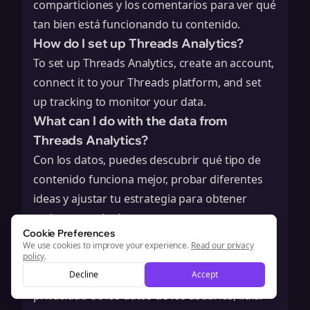
comparticiones y los comentarios para ver qué
tan bien está funcionando tu contenido.
How do I set up Threads Analytics?
To set up Threads Analytics, create an account,
connect it to your Threads platform, and set
up tracking to monitor your data.
What can I do with the data from
Threads Analytics?
Con los datos, puedes descubrir qué tipo de
contenido funciona mejor, probar diferentes
ideas y ajustar tu estrategia para obtener
mejores resultados.
Cookie Preferences
What are some common challenges with
We use cookies to improve your experience.
Read our privacy
Threads Analytics?
policy
.
Algunos desafíos incluyen mantener la
Decline
Accept
privacidad de los datos de los usuarios, lidiar