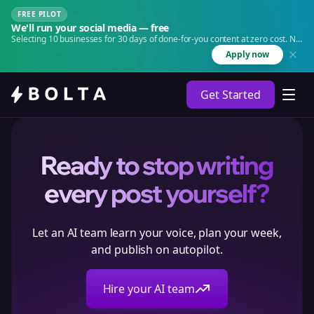
FREE PILOT
We'll run your social media — free
Selecting 10 businesses for 30 days of done-for-you content at zero cost. No
agency. No retainer.
Apply now
Get Started
Ready to stop writing
every post yourself?
Let an AI team learn your voice, plan your week,
and publish on autopilot.
Hire your AI team