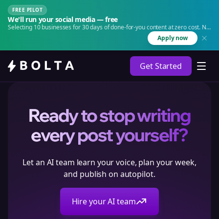
FREE PILOT
We'll run your social media — free
Selecting 10 businesses for 30 days of done-for-you content at zero cost. No
agency. No retainer.
Apply now
Get Started
Ready to stop writing
every post yourself?
Let an AI team learn your voice, plan your week,
and publish on autopilot.
Hire your AI team