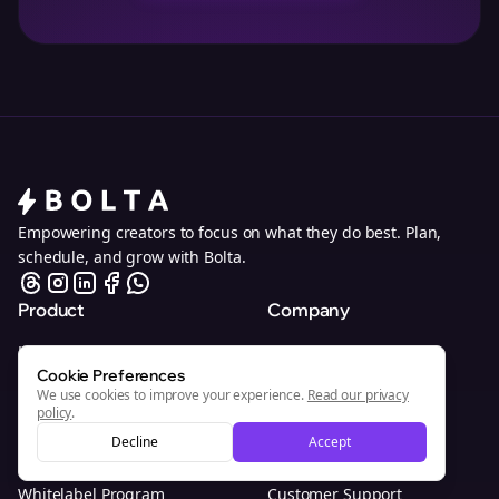
Empowering creators to focus on what they do best. Plan,
schedule, and grow with Bolta.
Product
Company
How It Works
About
Cookie Preferences
AI Agents
Pricing
We use cookies to improve your experience.
Read our privacy
policy
.
Enterprise
Privacy Policy
Decline
Accept
Browser Extension
Terms of Service
Whitelabel Program
Customer Support