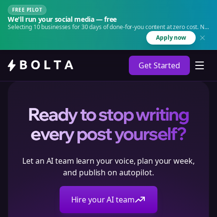
FREE PILOT
We'll run your social media — free
Selecting 10 businesses for 30 days of done-for-you content at zero cost. No
agency. No retainer.
Apply now
Get Started
Ready to stop writing
every post yourself?
Let an AI team learn your voice, plan your week,
and publish on autopilot.
Hire your AI team