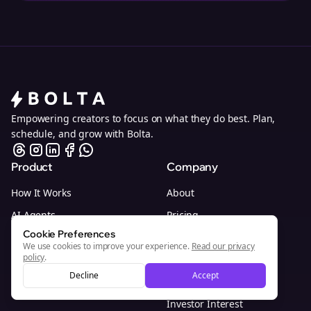
Empowering creators to focus on what they do best. Plan,
schedule, and grow with Bolta.
Product
Company
How It Works
About
AI Agents
Pricing
Cookie Preferences
Enterprise
Privacy Policy
We use cookies to improve your experience.
Read our privacy
policy
.
Browser Extension
Terms of Service
Decline
Accept
Whitelabel Program
Customer Support
Investor Interest