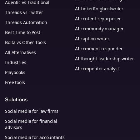
Agentic vs Traditional
AI LinkedIn ghostwriter
Threads vs Twitter
AI content repurposer
Threads Automation
AI community manager
Best Time to Post
AI caption writer
Bolta vs Other Tools
AI comment responder
All Alternatives
AI thought leadership writer
Industries
AI competitor analyst
Playbooks
Free tools
Solutions
Social media for law firms
Social media for financial
advisors
Social media for accountants