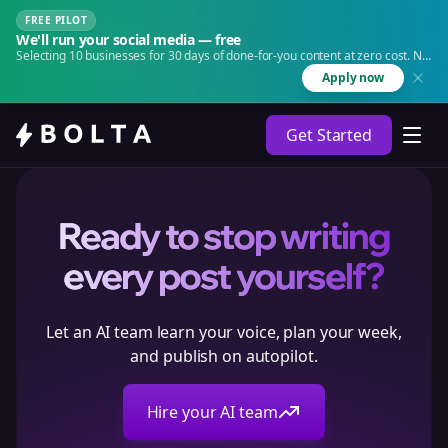
FREE PILOT
We'll run your social media — free
Selecting 10 businesses for 30 days of done-for-you content at zero cost. No
agency. No retainer.
Apply now
Get Started
Ready to stop writing
every post yourself?
Let an AI team learn your voice, plan your week,
and publish on autopilot.
Hire your AI team