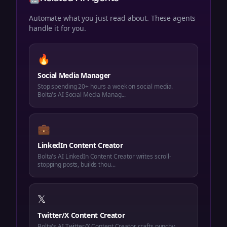
Automate what you just read about. These agents
handle it for you.
🔥
Social Media Manager
Stop spending 20+ hours a week on social media.
Bolta's AI Social Media Manag...
💼
LinkedIn Content Creator
Bolta's AI LinkedIn Content Creator writes scroll-
stopping posts, builds thou...
𝕏
Twitter/X Content Creator
Bolta's AI Twitter/X Content Creator crafts punchy