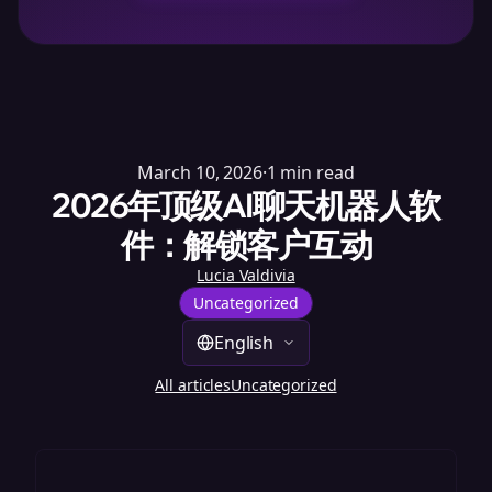
March 10, 2026
·
1
min read
2026年顶级AI聊天机器人软
件：解锁客户互动
Lucia Valdivia
Uncategorized
English
All articles
Uncategorized