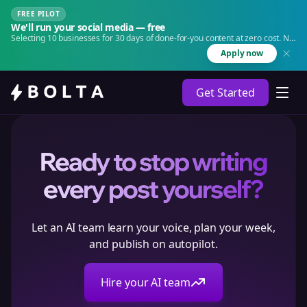
FREE PILOT
We'll run your social media — free
Selecting 10 businesses for 30 days of done-for-you content at zero cost. No
agency. No retainer.
Apply now
Get Started
Ready to stop writing
every post yourself?
Let an AI team learn your voice, plan your week,
and publish on autopilot.
Hire your AI team