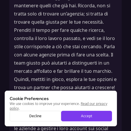
mantenere quelli che già hai. Ricorda, non si
tratta solo di trovare un’agenzia; si tratta di
trovare quella giusta per le tue necessità.
Prenditi il tempo per fare qualche ricerca,
controlla il loro lavoro passato, e vedi se il loro
stile corrisponde a ciò che stai cercando. Parla
con alcune agenzie prima di fare una scelta. Il
team giusto può aiutarti a distinguerti in un
mercato affollato e far brillare il tuo marchio.
Quindi, mettiti in gioco, esplora le tue opzioni e
trova un partner che possa aiutarti a crescere!
Domande Frequenti
Cookie Preferences
Cosa fa un’agenzia di marketing sui
We use cookies to improve your experience.
Read our privacy
policy
.
social media?
Decline
Accept
Un’agenzia di marketing sui social media aiuta
le aziende a gestire i loro account sui social