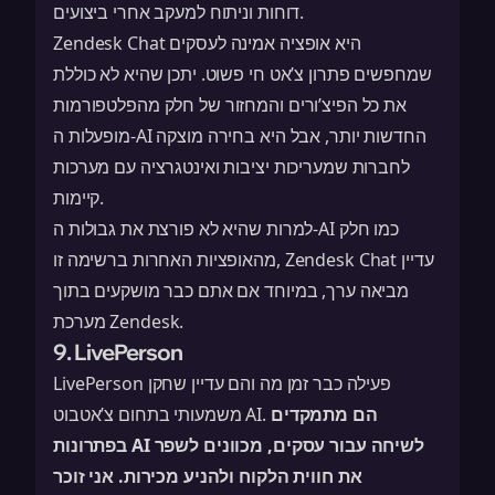
דוחות וניתוח למעקב אחרי ביצועים.
Zendesk Chat היא אופציה אמינה לעסקים
שמחפשים פתרון צ’אט חי פשוט. יתכן שהיא לא כוללת
את כל הפיצ’ורים והמחזור של חלק מהפלטפורמות
מופעלות ה-AI החדשות יותר, אבל היא בחירה מוצקה
לחברות שמעריכות יציבות ואינטגרציה עם מערכות
קיימות.
למרות שהיא לא פורצת את גבולות ה-AI כמו חלק
מהאופציות האחרות ברשימה זו, Zendesk Chat עדיין
מביאה ערך, במיוחד אם אתם כבר מושקעים בתוך
מערכת Zendesk.
9. LivePerson
LivePerson פעילה כבר זמן מה והם עדיין שחקן
הם מתמקדים
משמעותי בתחום צ’אטבוט AI.
בפתרונות AI לשיחה עבור עסקים
, מכוונים לשפר
את חווית הלקוח ולהניע מכירות. אני זוכר