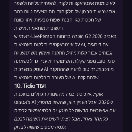
לאוטומטת אינטראקציות לקוח, להפחית עלויות ולשפר
את שביעות הרצון של הלקוחות. הם מציעים טווח רחב
של תכונות כגון הבנת שפות טבעיות, זיהוי כוונה
ותשובות מותאמות אישית.
LivePerson הוכרה
בדוחות G2 באביב 2026
ראיתי ש-
על אינטראקטיביות לקוח באמצעות AI, עם דירוגים
גבוהים עבור קלות ניהול, התקנה ואימוץ משתמש. זה
סימן טוב, מפני שקלות השימוש היא עניין גדול כשאתה
עוסק במערכות AI מורכבות. זה טוב לדעת שההתקנה
של מעורבות הלקוח באמצעות AI שלהם קלה.
10. Tidio ועוד
אוקיי, אז כיסינו כמה מהשמות הגדולים בתוכנות
צ’אטבוט AI ל-2026. אבל העניין הוא, שהשוק
מתפרץ
עם אפשרויות חדשות כל הזמן. זה בלתי אפשרי לכסות
כל אחד ואחד, אבל רציתי לשים את תשומת לבכם
לכמה נוספים ששווה לבדוק.