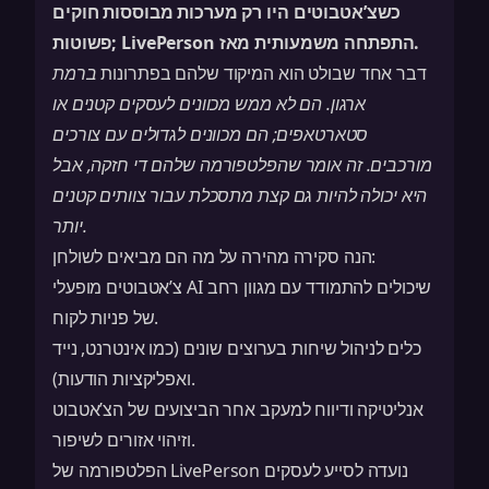
כשצ’אטבוטים היו רק מערכות מבוססות חוקים
פשוטות; LivePerson התפתחה משמעותית מאז.
דבר אחד שבולט הוא המיקוד שלהם בפתרונות
ברמת
ארגון
. הם לא ממש מכוונים לעסקים קטנים או
סטארטאפים; הם מכוונים לגדולים עם צורכים
מורכבים. זה אומר שהפלטפורמה שלהם די חזקה, אבל
היא יכולה להיות גם קצת מתסכלת עבור צוותים קטנים
יותר.
הנה סקירה מהירה על מה הם מביאים לשולחן:
צ’אטבוטים מופעלי AI שיכולים להתמודד עם מגוון רחב
של פניות לקוח.
כלים לניהול שיחות בערוצים שונים (כמו אינטרנט, נייד
ואפליקציות הודעות).
אנליטיקה ודיווח למעקב אחר הביצועים של הצ’אטבוט
וזיהוי אזורים לשיפור.
הפלטפורמה של LivePerson נועדה לסייע לעסקים