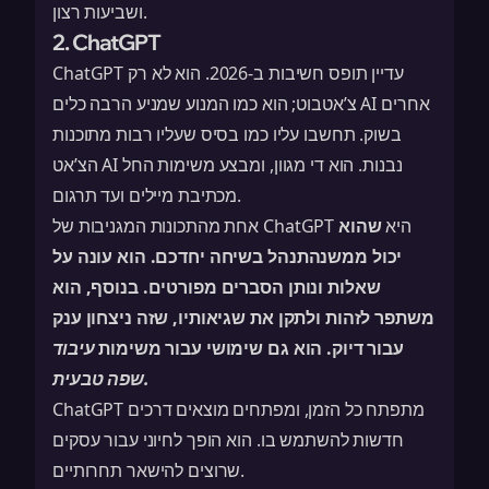
ושביעות רצון.
2. ChatGPT
ChatGPT עדיין תופס חשיבות ב-2026. הוא לא רק
צ’אטבוט; הוא כמו המנוע שמניע הרבה כלים AI אחרים
בשוק. תחשבו עליו כמו בסיס שעליו רבות מתוכנות
הצ’אט AI נבנות. הוא די מגוון, ומבצע משימות החל
מכתיבת מיילים ועד תרגום.
אחת מהתכונות המגניבות של ChatGPT היא
שהוא
יכול ממשנהתנהל בשיחה יחדכם
. הוא עונה על
שאלות ונותן הסברים מפורטים. בנוסף, הוא
משתפר לזהות ולתקן את שגיאותיו, שזה ניצחון ענק
עבור דיוק. הוא גם שימושי עבור משימות
עיבוד
.
שפה טבעית
ChatGPT מתפתח כל הזמן, ומפתחים מוצאים דרכים
חדשות להשתמש בו. הוא הופך לחיוני עבור עסקים
שרוצים להישאר תחרותיים.