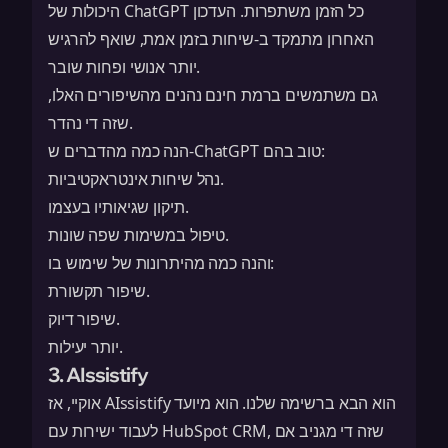
היכולות של ChatGPT כל הזמן משתפרות. העדכון
האחרון מתמקד ב-
שיחות בזמן אמת
, שואף להרגיש
יותר אנושי ופחות שובר.
גם משתמשים ברמת חינם נהנים מהשיפורים האלו,
שזה די נהדר.
הנה כמה מהדברים ש-ChatGPT טוב בהם:
נהל שיחות אינטראקטיביות.
תיקון שגיאותיו בעצמו.
טיפול במשימות שפה שונות.
והנה כמה מהיתרונות של שימוש בו:
שיפור תקשורת.
שיפור דיוק.
יותר יעילות.
3. AIssistify
אוקיי, אז AIssistify הוא הבא ברשימה שלנו. הוא מיועד
לעבוד ישירות עם HubSpot CRM, שזה די מגניב אם