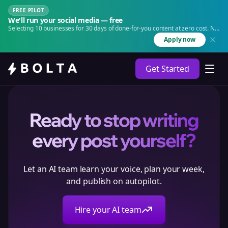
FREE PILOT
We'll run your social media — free
Selecting 10 businesses for 30 days of done-for-you content at zero cost. No
agency. No retainer.
Apply now
Get Started
Ready to stop writing
every post yourself?
Let an AI team learn your voice, plan your week,
and publish on autopilot.
Hire your AI team