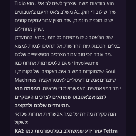
Tidio הוא בוודאות משהו שצריך לשים לב אליו. הוא
משלב צ’אט חי עם צ’אטבוטים AI, שזה שילוב די חזק.
יש לו תוכנית חינמית, שזה מצוין עבור עסקים קטנים
שרק מתחילים.
שוק הצ’אטבוטים מתפתח כל הזמן, כבואו להתעדכן
בכלים והטכנולוגיות החדשות. אל תהססו לנסות למצוא
מה עובד הכי טוב עבור הצרכים הספציפיים שלכם.
יש גם פלטפורמות אחרות כמו involve.me,
שממוקדות במשוב אינטראקטיבי של לקוחות, ו-Soul
Machines, שיוצרים אנשים דיגיטליים לאינטראקציה
יותר דמוי אנושית. האפשרויות די פראיות.
המפתח הוא
למצוא צ’אטבוט שמתאים לצרכים העסקיים
המיוחדים שלכם ולתקציב.
הנה סקירה מהירה על כמה אפשרויות אחרות שכדאי
לשקול:
עוזר ידע שמשתלב בפלטפורמות כמו Tettra
KAI: