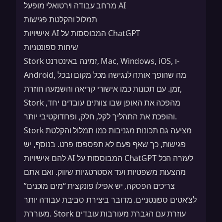
מרחב עבודה וירטואלי מופעל AI
תמלול והקלטת פגישות
אישיויות AI המבוססות על ChatGPT
שיחות ספונטניות
Stork זמינה באינטרנט, Mac, Windows, iOS, ו-
Android, מה שהופך אותה לנגישה מכל מקום ובכל
זמן. עם תכונות כמו אישורי קריאה והשמעה חוזרת,
Stork מהפכה את האופן שבו צוותים עובדים יחד,
והופכת את התהליך לקל, חלק, ופרודוקטיבי יותר.
Stork מציעה גם תכונות מגניבות כמו
תמלול והקלטת
פגישות
, כך שאף פעם לא תפספסו פרט. בנוסף, יש
להם אישיויות AI המבוססות על ChatGPT לעזרה הכל
מהצעות משפטיות ועד אסטרטגיות שיווק. ואם אתם
צריכים הפסקה, יש אפילו פונקצית “מים מוכנים”
לצ’אטים ספונטניים. מדובר ביצירת סביבת עבודה יותר
מעוררת. Stork עוזרת עם
הגברת מעורבות עובדים