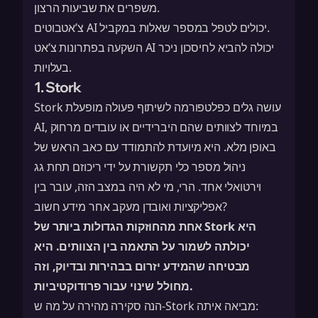
משפרים את שביעות הרצון.
צ’אטבוטים AI יכולים לטפל במספר שאלות במקביל.
השקעה בפתרונות צ’אט AI יכולה להביא לחיסכון ניכר
בעלויות.
1. Stork
Stork עושה גלים כפלטפורמה לשיתוף פעולה מופעלת
AI, במיוחד לצוותים שהם היברידיים או עובדים מרחוק
באופן מלא. היא מיועדת להתמודד עם כאב הראש של
ניהול מספר כלי תקשורת על ידי ריכוזם תחת גג
וירטואלי אחד. הרי, מי לא היה במצב הזה, עובר בין
אפליקציות ואובדן מעקב אחר מידע חשוב?
אחת מהחוזקות הגדולות ביותר של Stork היא
יכולתה לשמור על התאמה בין הצוותים.
היא
מבטיחה שהמידע יזרום בבהירות ובדיוק, וזה
מחולל שינוי עבור פרודוקטיביות.
הנה סקירה מהירה על מה ש-Stork מביאה איתה: