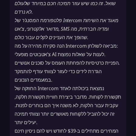
שואל. זה כמו שיש עוזר תמיכה חכם במיוחד שלעולם
לא נרדם.
מאגד את השיחות
Intercom
פלטפורמת המסנג’ר של
מדואר אלקטרוני, צ’אט, SMS ומדיה חברתית, מה
שהופך את העניינים לקלים עבור כולם.
הנה סקירה מהירה על מה Intercom מביאה לשולחן:
צ’אטבוטים מופעלי AI לענות על שאלות נפוצות.
הפניית כרטיסיות להפחתת העומס על סוכנים אנושיים.
הגדרת לידים כדי לעזור לצוותי עודף להתמקד
במועמדים הנכונים.
החוזקה של Intercom נמצאת ביכולתה לאחד
תקשורת לקוחות. מדובר ביצירת חוויית תקשורת חלקה,
עקבית עבור הלקוח, לא משנה איך הם בוחרים לפנות.
זה יכול להוביל ללקוחות מאושרים יותר וצוותי תמיכה
יעילים יותר.
המחירים מתחילים ב-$39 לחודש ויש להם ניסיון חינם